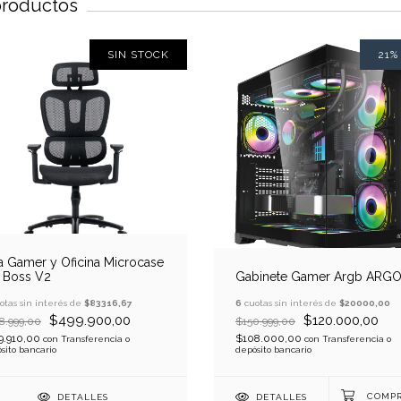
 productos
SIN STOCK
21
la Gamer y Oficina Microcase
 Boss V2
Gabinete Gamer Argb ARG
otas sin interés de
$83316,67
6
cuotas sin interés de
$20000,00
$499.900,00
$120.000,00
8.999,00
$150.999,00
9.910,00
$108.000,00
con
Transferencia o
con
Transferencia o
sito bancario
depósito bancario
DETALLES
DETALLES