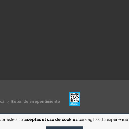
cá.
/
Botón de arrepentimiento
por este sitio
aceptás el uso de cookies
para agilizar tu experienci