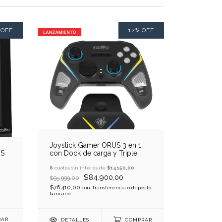
%
OFF
12
%
OFF
Joystick Gamer ORUS 3 en 1
OS
con Dock de carga y Triple
Conexión
6
cuotas sin interés de
$14150,00
$84.900,00
$95.999,00
$76.410,00
con
Transferencia o depósito
bancario
DETALLES
COMPRAR