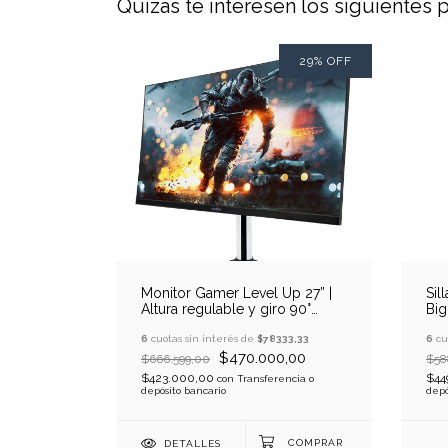
Quizás te interesen los siguientes
29
%
OFF
Monitor Gamer Level Up 27” |
Sil
Altura regulable y giro 90°
Big
(QHD 180Hz 1ms) HDR - GSync
- FreeSync
6
cuotas sin interés de
$78333,33
6
cu
$470.000,00
$666.599,00
$58
$423.000,00
$44
con
Transferencia o
depósito bancario
depó
DETALLES