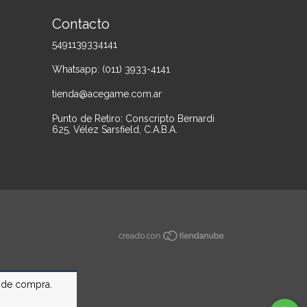
Contacto
5491139334141
Whatsapp: (011) 3933-4141
tienda@acegame.com.ar
Punto de Retiro: Conscripto Bernardi
625, Vélez Sarsfield, C.A.B.A.
a de compra.