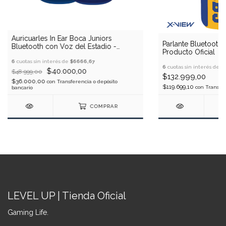
Auricuarles In Ear Boca Juniors
Parlante Bluetooth 
Bluetooth con Voz del Estadio -
Producto Oficial
Producto Oficial
6
cuotas sin interés de
$6666,67
6
cuotas sin interés de
$
$40.000,00
$48.999,00
$132.999,00
$36.000,00
con
Transferencia o depósito
$119.699,10
con
Transfer
bancario
COMPRAR
LEVEL UP | Tienda Oficial
Gaming Life.