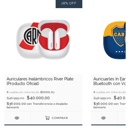
18
%
OFF
Auriculares Inalámbricos River Plate
Auricuarles In Ear 
(Producto Oficial)
Bluetooth con Voz 
Producto Oficial
6
cuotas sin interés de
$6666,67
6
cuotas sin interés de
$
$40.000,00
$40.000
$48.999,00
$48.999,00
$36.000,00
$36.000,00
con
Transferencia o depósito
con
Transfe
bancario
bancario
COMPRAR