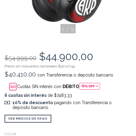
1
/
9
$44.900,00
$54.999,00
Precio sin impuestos
$37.107,44
$40.410,00
con
Transferencia o depósito bancario
Cuotas SIN interés con
DÉBITO
6
cuotas sin interés
de $7483,33
10% de descuento
pagando con Transferencia o
depósito bancario
VER MEDIOS DE PAGO
COLOR